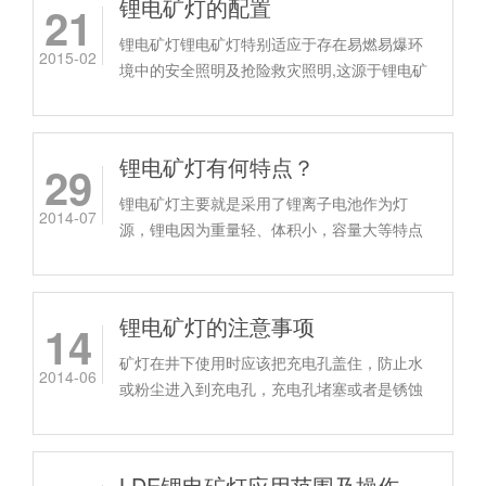
锂电矿灯的配置
21
锂电矿灯锂电矿灯特别适应于存在易燃易爆环
2015-02
境中的安全照明及抢险救灾照明,这源于锂电矿
灯良好的配置.
锂电矿灯有何特点？
29
锂电矿灯主要就是采用了锂离子电池作为灯
2014-07
源，锂电因为重量轻、体积小，容量大等特点
被广泛的使用。锂离子电池根据电池正极的不
同可以分为磷酸铁锂、锰...
锂电矿灯的注意事项
14
矿灯在井下使用时应该把充电孔盖住，防止水
2014-06
或粉尘进入到充电孔，充电孔堵塞或者是锈蚀
会导致矿灯无法充点儿报废。
LDE锂电矿灯应用范围及操作方法