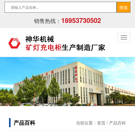
18953730502
销售热线：
产品百科
当前位置：
首页
/ 产品百科