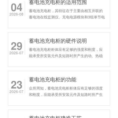
蓄电池充电柜的适用范围
04
蓄电池充电柜，其特征在于主要由相互并联的
2026-08
蓄电池在线监测仪、充电电源模块和3组单节电
池充电电源模块三大部份组成。蓄电池充电柜
柜体应有足够的强度...
蓄电池充电柜的硬件说明
29
蓄电池充电柜柜体应有足够的强度和刚度，应
2026-07
能承受所安装元件及短路时所产生的动、热稳
定。同时不因设备的吊装、运输等情况而影响
设备的性能。神华小编...
蓄电池充电柜的功能
23
众所周知，蓄电池充电柜柜体应有足够的强度
2026-07
和刚度，应能承受所安装元件及短路时所产生
的动、热稳定。同时不因设备的吊装、运输等
情况而影响设备的性能...
蓄电池充电柜建造工艺