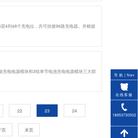
层4列48个充电位，共可挂接96路充电器。并根据
能充电电源模块和3组单节电池充电电源模块三大部
导 航 |
Nav
在线客服
22
23
24
18953730502
下页
末页