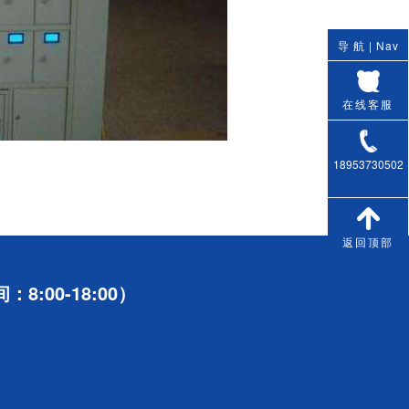
导 航 |
Nav
在线客服
18953730502
返回顶部
:00-18:00）