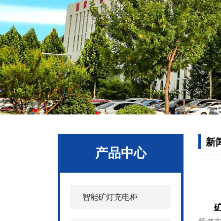
新
产品中心
智能矿灯充电柜