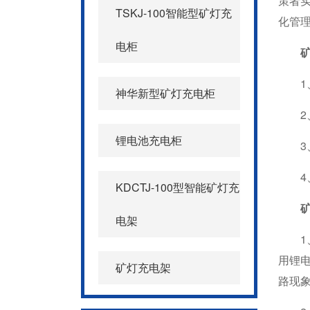
策者
TSKJ-100智能型矿灯充
化管
电柜
神华新型矿灯充电柜
2
锂电池充电柜
KDCTJ-100型智能矿灯充
电架
用锂
矿灯充电架
路现