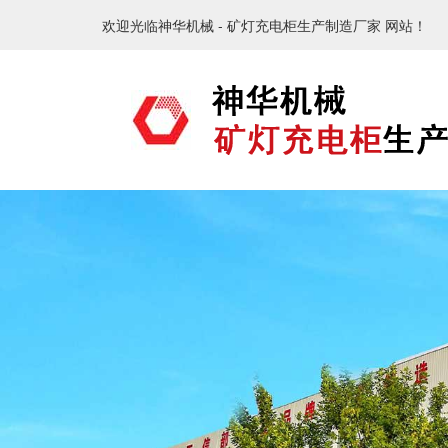
欢迎光临神华机械 - 矿灯充电柜生产制造厂家 网站！