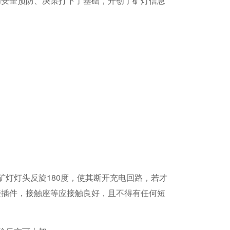
和安全预防、决策打下了基础，开创了矿灯信息
矿灯灯头反旋180度，使其断开充电回路，若才
接插件，接触座等应接触良好，且不得有任何短