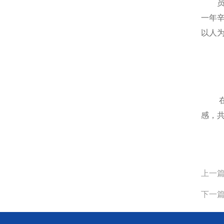
一年
以人
感，
上一
下一