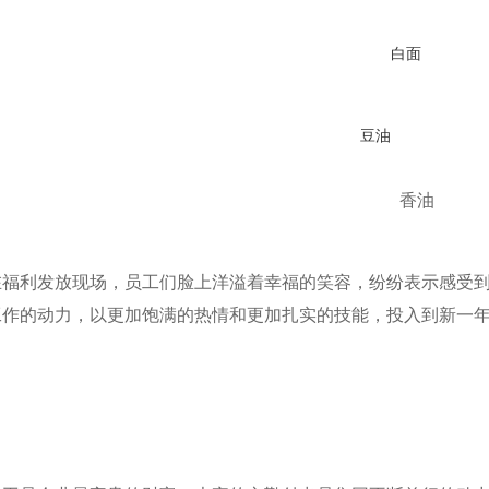
白面
豆油
香油
利发放现场，员工们脸上洋溢着幸福的笑容，纷纷表示感受到
工作的动力，以更加饱满的热情和更加扎实的技能，投入到新一
。