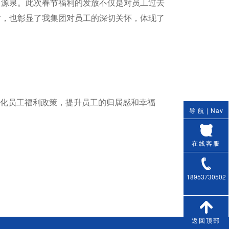
力源泉。此次春节福利的发放不仅是对员工过去
时，也彰显了我集团对员工的深切关怀，体现了
优化员工福利政策，提升员工的归属感和幸福
导 航 |
Nav
在线客服
18953730502
返回顶部