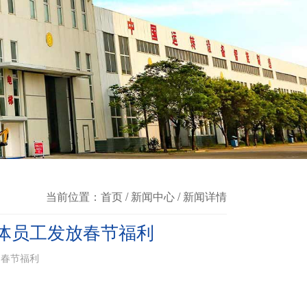
当前位置：
首页
/
新闻中心
/ 新闻详情
全体员工发放春节福利
春节福利