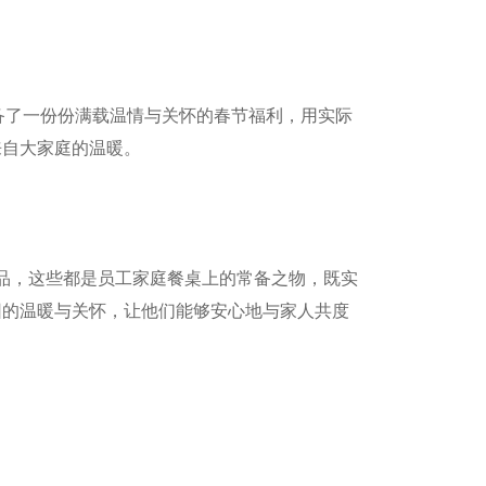
备了一份份满载温情与关怀的春节福利，用实际
来自大家庭的温暖。
品，这些都是员工家庭餐桌上的常备之物，既实
团的温暖与关怀，让他们能够安心地与家人共度