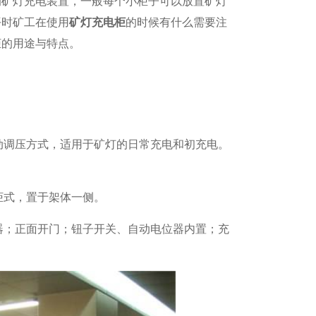
的矿灯充电装置，一般每个小柜子可以放置矿灯
平时矿工在使用
矿灯充电柜
的时候有什么需要注
柜的用途与特点。
手动调压方式，适用于矿灯的日常充电和初充电。
。
立柜式，置于架体一侧。
示器；正面开门；钮子开关、自动电位器内置；充