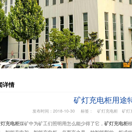
闻详情
矿灯充电柜用途
发布时间：2018-10-30 标签：
矿灯充电柜
矿灯
矿灯充电柜
煤矿中为矿工们照明用怎么能少得了它，
矿灯充电柜