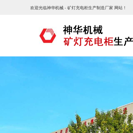
欢迎光临神华机械 - 矿灯充电柜生产制造厂家 网站！