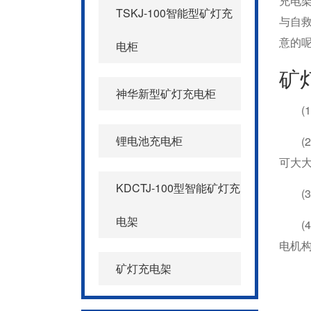
充电
TSKJ-100智能型矿灯充
与自
意的
电柜
矿
神华新型矿灯充电柜
(1
锂电池充电柜
可大
KDCTJ-100型智能矿灯充
电架
电机
矿灯充电架