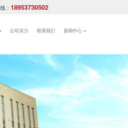
18953730502
热线：
公司实力
联系我们
新闻中心