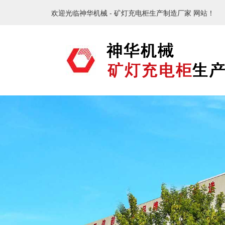
欢迎光临神华机械 - 矿灯充电柜生产制造厂家 网站！