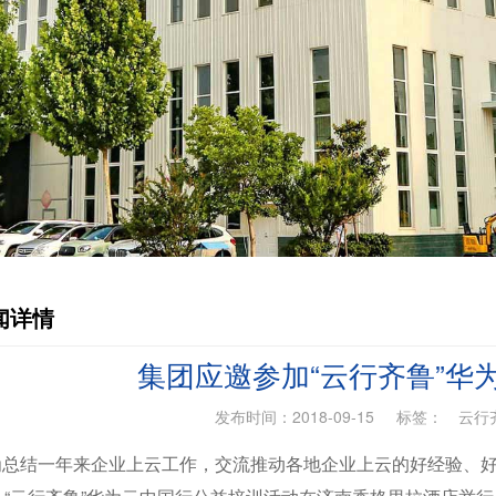
闻详情
集团应邀参加“云行齐鲁”华
发布时间：2018-09-15 标签：
云行
为总结一年来企业上云工作，交流推动各地企业上云的好经验、好