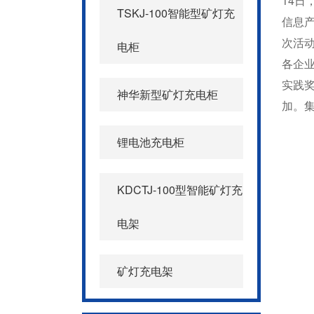
14日
TSKJ-100智能型矿灯充
信息
次活
电柜
各企
实践
神华新型矿灯充电柜
加。
锂电池充电柜
KDCTJ-100型智能矿灯充
电架
矿灯充电架