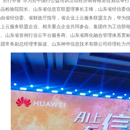
，“云行齐鲁”华为云中国行公益培训活动在济南香格里拉酒店举
产品检验院院长、山东省信息官联盟理事长王锋，山东省经信委
动由省经信委、省财政厅指导，省企业上云服务联盟主办，华为
业上云服务联盟企业、相关重点企业共同参会。集团作为工信部
奖、山东省首例行业云平台服务商、山东省两化融合管理体系贯
集团常务副总经理李振波、山东神华信息技术有限公司经理杜力