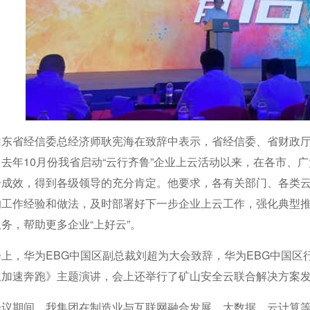
山东省经信委总经济师耿宪海在致辞中表示，省经信委、省财政
去年10月份我省启动“云行齐鲁”企业上云活动以来，在各市、
步成效，得到各级领导的充分肯定。他要求，各有关部门、各类
的工作经验和做法，及时部署好下一步企业上云工作，强化典型
务，帮助更多企业“上好云”。
会上，华为EBG中国区副总裁刘超为大会致辞，华为EBG中国
上加速奔跑》主题演讲，会上还举行了矿山安全云联合解决方案
会议期间，我集团在制造业与互联网融合发展、大数据、云计算