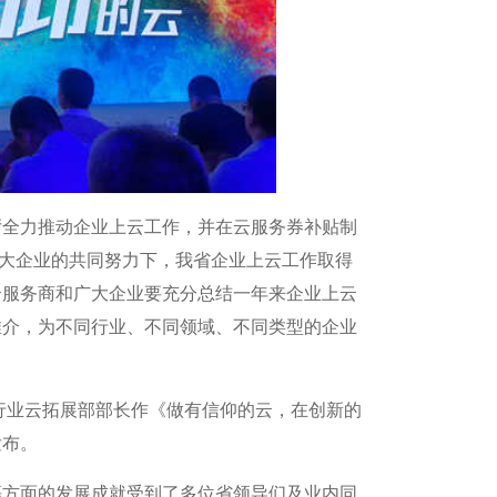
厅全力推动企业上云工作，并在云服务券补贴制
广大企业的共同努力下，我省企业上云工作取得
云服务商和广大企业要充分总结一年来企业上云
推介，为不同行业、不同领域、不同类型的企业
区行业云拓展部部长作《做有信仰的云，在创新的
发布。
等方面的发展成就受到了多位省领导们及业内同