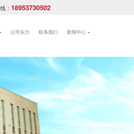
18953730502
热线：
公司实力
联系我们
新闻中心