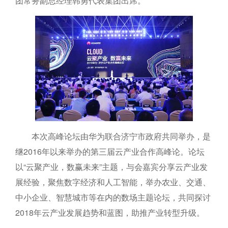
团常务副总经理韩勇代表集团出席。
本次高峰论坛由华为联合济宁市政府共同举办，是
继2016年以来举办的第三届云产业合作高峰论。论坛
以“云聚产业，数赢未来”主题，与会嘉宾分享云产业发
展经验，聚焦数字经济和人工智能，举办农业、交通、
中小企业、智慧城市等在内的数场主题论坛，共同探讨
2018年云产业发展趋势和蓝图，助推产业转型升级。