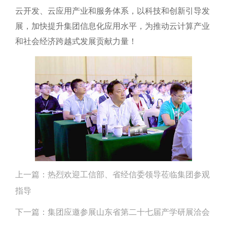
云开发、云应用产业和服务体系，以科技和创新引导发
展，加快提升集团信息化应用水平，为推动云计算产业
和社会经济跨越式发展贡献力量！
上一篇：
热烈欢迎工信部、省经信委领导莅临集团参观
指导
下一篇：
集团应邀参展山东省第二十七届产学研展洽会