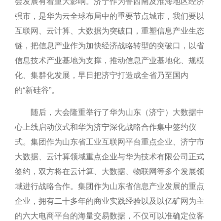
会发展有着重大影响。济宁作为鲁西南及淮海地区经济
强市，是华为云全球布局中的重要节点城市，我们要以
互联网、云计算、大数据为突破口，重塑信息产业生态
链，把信息产业作为加快经济战略转型的突破口，以省
信息技术产业基地为支撑，推动信息产业基地化、规模
化、集群化发展，早日把济宁打造成全省乃至国内
的“新硅谷”。
随后，大会隆重举行了华为山东（济宁）大数据中
心上线启动仪式和华为济宁深化战略合作集中签约仪
式。集团作为山东省工业互联网平台重点企业、济宁市
大数据、云计算领域重点企业与华为技术有限公司正式
签约，双方将在云计算、大数据、物联网等多个发展领
域进行战略合作。集团作为山东省信息产业发展的重点
企业，拥有二十多年的商业实践经验以及以亿矿网为主
的六大电商平台的海量交易数据，不仅可以准确定位客