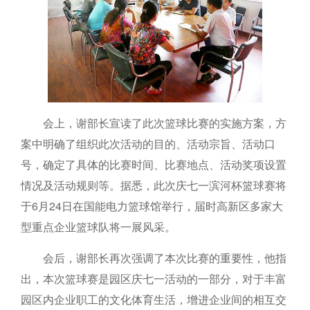
会上，谢部长宣读了此次篮球比赛的实施方案，方
案中明确了组织此次活动的目的、活动宗旨、活动口
号，确定了具体的比赛时间、比赛地点、活动奖项设置
情况及活动规则等。据悉，此次庆七一滨河杯篮球赛将
于6月24日在国能电力篮球馆举行，届时高新区多家大
型重点企业篮球队将一展风采。
会后，谢部长再次强调了本次比赛的重要性，他指
出，本次篮球赛是园区庆七一活动的一部分，对于丰富
园区内企业职工的文化体育生活，增进企业间的相互交