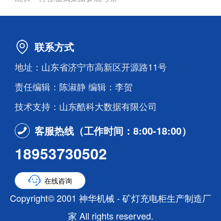
联系方式
地址：山东省济宁市高新区开源路11号
责任编辑：陈淑静 编辑：李贺
技术支持：山东酷科大数据有限公司
客服热线（工作时间：8:00-18:00）
18953730502
在线咨询
Copyright© 2001 神华机械 - 矿灯充电柜生产制造厂
家 All rights reserved.