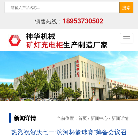
18953730502
销售热线：
新闻详情
当前位置：
首页
/
新闻中心
/ 新闻详情
热烈祝贺庆七一“滨河杯篮球赛”筹备会议召