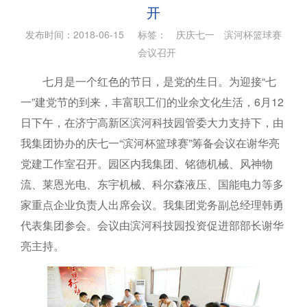
开
发布时间：2018-06-15 标签：
庆庆七一
滨河杯篮球赛
会议召开
七月是一个红色的节日，是党的生日。为迎接“七
一”建党节的到来，丰富职工们的业余文化生活，6月12
日下午，在济宁高新区滨河科技园管委大力支持下，由
我集团协办的庆七一“滨河杯篮球赛”筹备会议在谢华亮
党建工作室召开。园区内我集团、铭德机械、风神物
流、莱恩光电、东宇机械、科尔森液压、国能电力等多
家重点企业负责人出席会议。我集团党务副总经理韩勇
代表集团参会。会议由滨河科技园投资促进部部长谢华
亮主持。