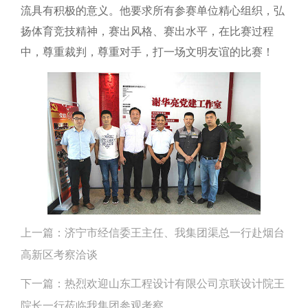
流具有积极的意义。他要求所有参赛单位精心组织，弘
扬体育竞技精神，赛出风格、赛出水平，在比赛过程
中，尊重裁判，尊重对手，打一场文明友谊的比赛！
上一篇：
济宁市经信委王主任、我集团渠总一行赴烟台
高新区考察洽谈
下一篇：
热烈欢迎山东工程设计有限公司京联设计院王
院长一行莅临我集团参观考察