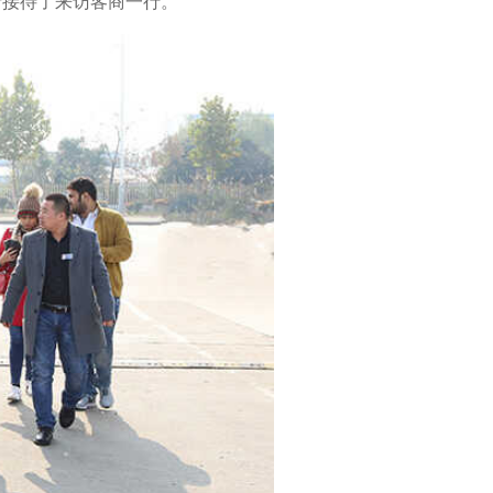
情接待了来访客商一行。