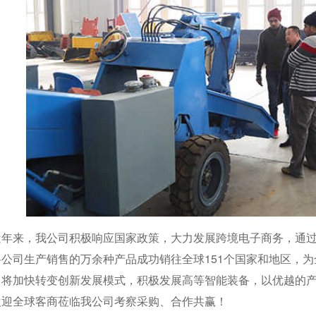
近年来，我公司积极响应国家政策，大力发展跨境电子商务，通
将公司生产销售的万余种产品成功销往全球151个国家和地区，
司将加快转变创新发展模式，积极发展高等智能装备，以优越的
欢迎全球客商莅临我公司考察采购、合作共赢！