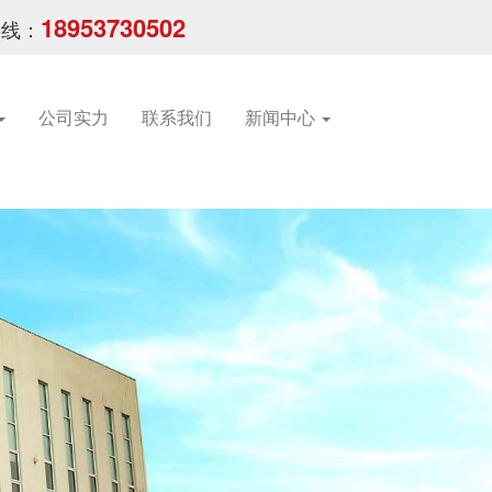
18953730502
热线：
公司实力
联系我们
新闻中心