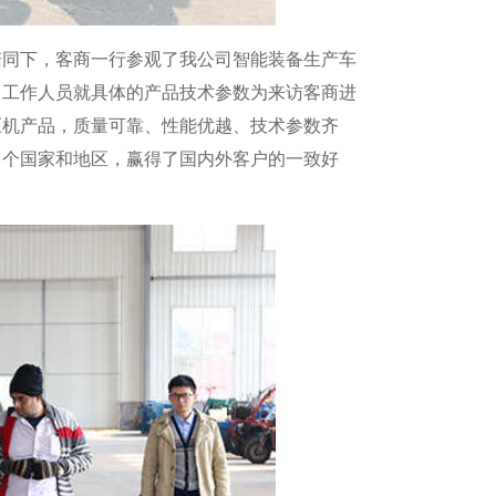
陪同下，客商一行参观了我公司智能装备生产车
，工作人员就具体的产品技术参数为来访客商进
压机产品，质量可靠、性能优越、技术参数齐
多个国家和地区，赢得了国内外客户的一致好