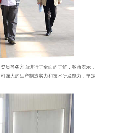
、资质等各方面进行了全面的了解，客商表示，
公司强大的生产制造实力和技术研发能力，坚定