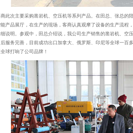
客商此次主要采购凿岩机、空压机等系列产品。在田总、张总的
智能产品展厅，在生产的现场，客商认真观摩了设备的生产流程
详细说明。参观中，田总介绍说，我公司生产销售的凿岩机、空
售后服务完善，目前成功出口加拿大、俄罗斯、印尼等全球一百
在全球打响了公司品牌！