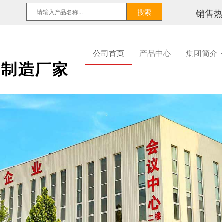
销售
公司首页
产品中心
集团简介