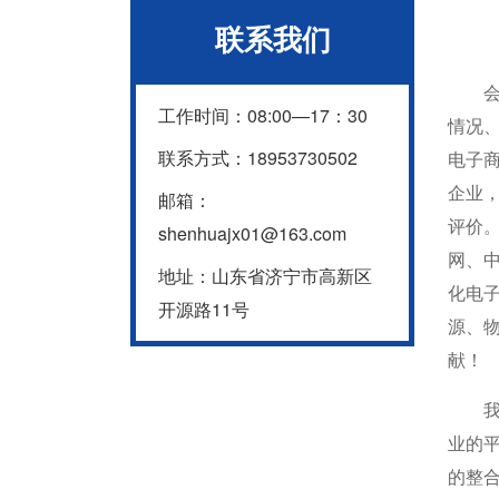
联系我们
工作时间：08:00—17：30
情况
联系方式：18953730502
电子
企业
邮箱：
评价
shenhuajx01@163.com
网、
地址：山东省济宁市高新区
化电
开源路11号
源、
献！
业的
的整