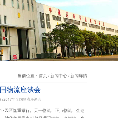
当前位置：
首页
/
新闻中心
/ 新闻详情
全国物流座谈会
行2017年全国物流座谈会
团工业园区隆重举行。天一物流、正点物流、金达