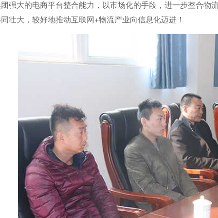
集团强大的电商平台整合能力，以市场化的手段，进一步整合物
共同壮大，较好地推动互联网+物流产业向信息化迈进！