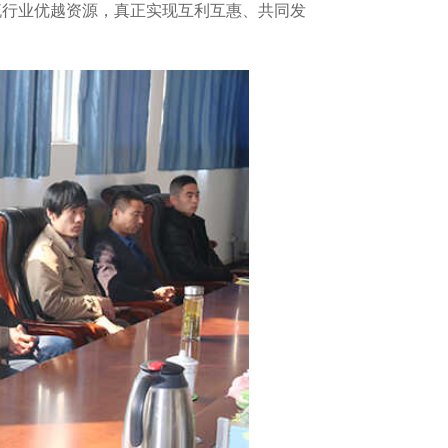
流行业优越资源，真正实现互利互惠、共同发