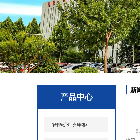
新
产品中心
智能矿灯充电柜