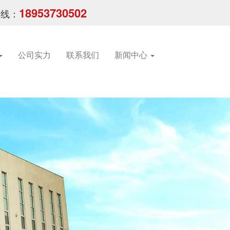
18953730502
热线：
公司实力
联系我们
新闻中心