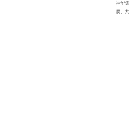
神华
展、