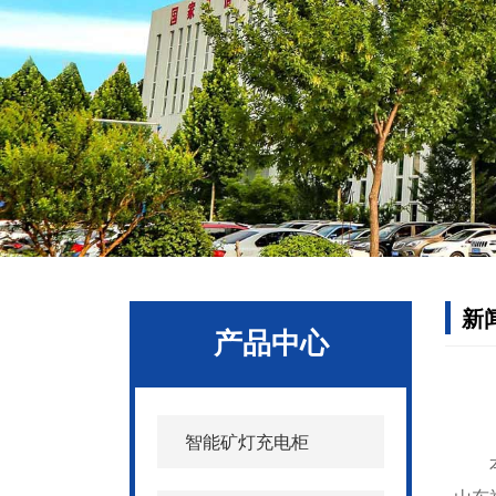
新
产品中心
智能矿灯充电柜