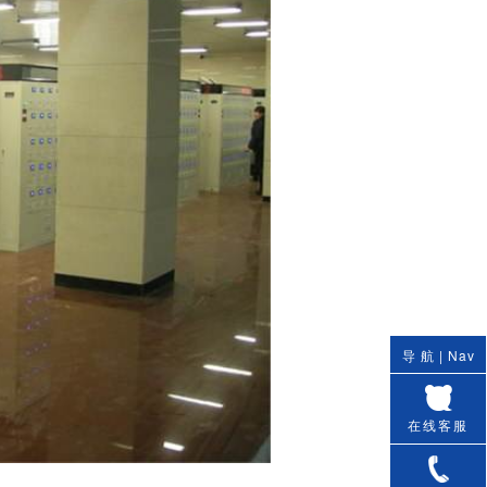
导 航 |
Nav
在线客服