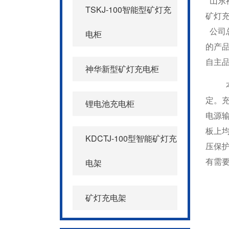
山东
TSKJ-100智能型矿灯充
矿灯
公司
电柜
的产
自主
神华新型矿灯充电柜
定。
锂电池充电柜
电源
板上
KDCTJ-100型智能矿灯充
压保
有需要请
电架
矿灯充电架