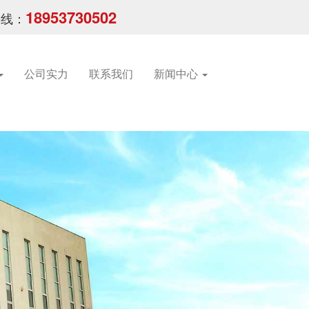
18953730502
热线：
公司实力
联系我们
新闻中心