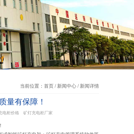
当前位置：
首页
/
新闻中心
/ 新闻详情
质量有保障！
充电柜价格
矿灯充电柜厂家
！