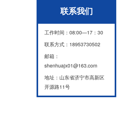
联系我们
工作时间：08:00—17：30
联系方式：18953730502
邮箱：
shenhuajx01@163.com
地址：山东省济宁市高新区
开源路11号